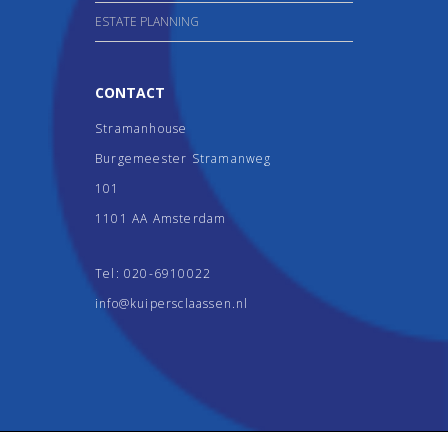
ESTATE PLANNING
CONTACT
Stramanhouse
Burgemeester Stramanweg
101
1101 AA Amsterdam
Tel:
020-6910022
info@kuipersclaassen.nl