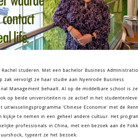
Rachel studeren. Met een bachelor Business Administrati
op zak vervolgt ze haar studie aan Nyenrode Business
ional Management behaalt. Al op de middelbare school is ze
ok op beide universiteiten is ze actief in het studentenlev
Het uitwisselingsprogramma ‘Chinese Economie’ met de Ren
en kijkje te nemen in een geheel andere cultuur. Het progr
kelijke professionals in China, met een bezoek aan de Fok
tuurshock, typeert ze het bezoek.