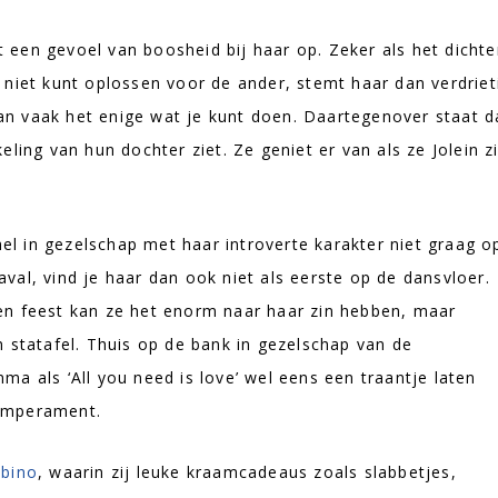
een gevoel van boosheid bij haar op. Zeker als het dichter
niet kunt oplossen voor de ander, stemt haar dan verdriet
 dan vaak het enige wat je kunt doen. Daartegenover staat d
ling van hun dochter ziet. Ze geniet er van als ze Jolein z
hel in gezelschap met haar introverte karakter niet graag o
al, vind je haar dan ook niet als eerste op de dansvloer.
en feest kan ze het enorm naar haar zin hebben, maar
 statafel. Thuis op de bank in gezelschap van de
a als ‘All you need is love’ wel eens een traantje laten
 temperament.
bino
, waarin zij leuke kraamcadeaus zoals slabbetjes,