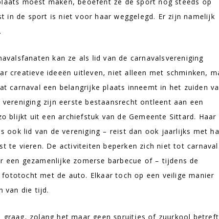
 plaats moest maken, beoefent ze de sport nog steeds op
in de sport is niet voor haar weggelegd. Er zijn namelijk
.
valsfanaten kan ze als lid van de carnavalsvereniging
ar creatieve ideeën uitleven, niet alleen met schminken, m
 carnaval een belangrijke plaats inneemt in het zuiden v
e vereniging zijn eerste bestaansrecht ontleent aan een
zo blijkt uit een archiefstuk van de Gemeente Sittard. Haar 
ook lid van de vereniging – reist dan ook jaarlijks met h
t te vieren. De activiteiten beperken zich niet tot carnaval
or een gezamenlijke zomerse barbecue of – tijdens de
fototocht met de auto. Elkaar toch op een veilige manier
van die tijd.
 graag, zolang het maar geen spruitjes of zuurkool betreft