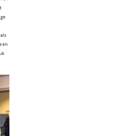
t
nge
als
leen
tuk