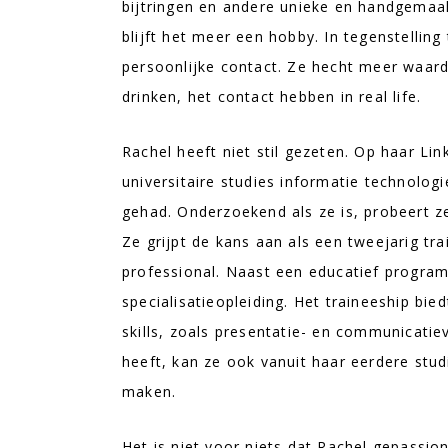
bijtringen en andere unieke en handgemaak
blijft het meer een hobby. In tegenstelling 
persoonlijke contact. Ze hecht meer waard
drinken, het contact hebben in real life.
Rachel heeft niet stil gezeten. Op haar L
universitaire studies informatie technologi
gehad. Onderzoekend als ze is, probeert z
Ze grijpt de kans aan als een tweejarig tr
professional. Naast een educatief progra
specialisatieopleiding. Het traineeship bi
skills, zoals presentatie- en communicatie
heeft, kan ze ook vanuit haar eerdere stu
maken.
Het is niet voor niets dat Rachel gepassi