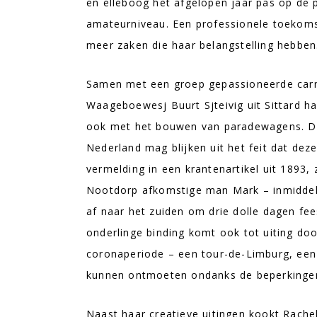
en elleboog het afgelopen jaar pas op de
amateurniveau. Een professionele toekomst 
meer zaken die haar belangstelling hebben
Samen met een groep gepassioneerde carna
Waageboewesj Buurt Sjteivig uit Sittard ha
ook met het bouwen van paradewagens. Dat
Nederland mag blijken uit het feit dat dez
vermelding in een krantenartikel uit 1893, 
Nootdorp afkomstige man Mark – inmiddels 
af naar het zuiden om drie dolle dagen fees
onderlinge binding komt ook tot uiting do
coronaperiode – een tour-de-Limburg, een 
kunnen ontmoeten ondanks de beperkingen 
Naast haar creatieve uitingen kookt Rachel