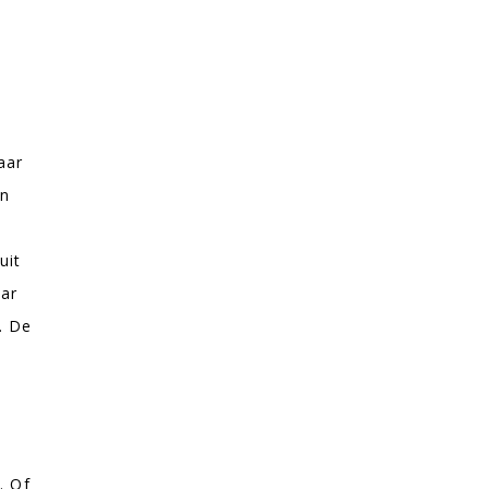
aar
an
uit
aar
. De
. Of