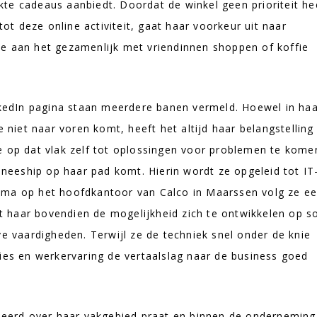
te cadeaus aanbiedt. Doordat de winkel geen prioriteit he
tot deze online activiteit, gaat haar voorkeur uit naar
e aan het gezamenlijk met vriendinnen shoppen of koffie
inkedIn pagina staan meerdere banen vermeld. Hoewel in ha
e niet naar voren komt, heeft het altijd haar belangstelling
e op dat vlak zelf tot oplossingen voor problemen te kome
aineeship op haar pad komt. Hierin wordt ze opgeleid tot IT
mma op het hoofdkantoor van Calco in Maarssen volg ze e
edt haar bovendien de mogelijkheid zich te ontwikkelen op s
ve vaardigheden. Terwijl ze de techniek snel onder de knie
dies en werkervaring de vertaalslag naar de business goed
oneerd over haar vakgebied praat en binnen de onderneming