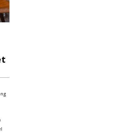
et
ing
n
el