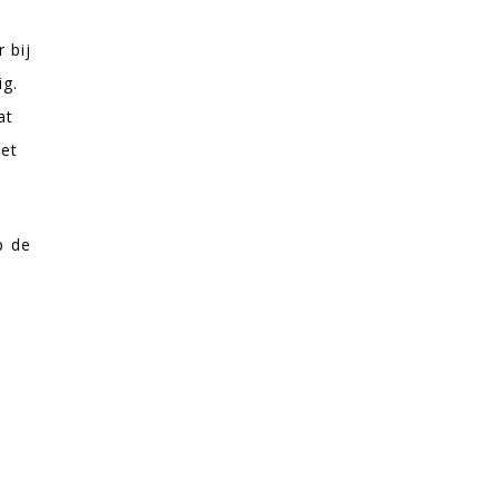
 bij
ig.
at
iet
p de