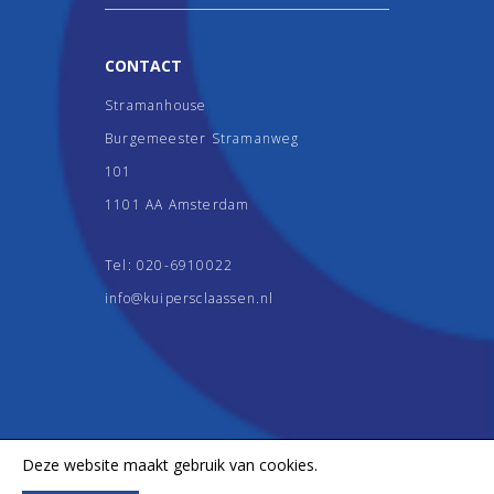
CONTACT
Stramanhouse
Burgemeester Stramanweg
101
1101 AA Amsterdam
Tel:
020-6910022
info@kuipersclaassen.nl
Deze website maakt gebruik van cookies.