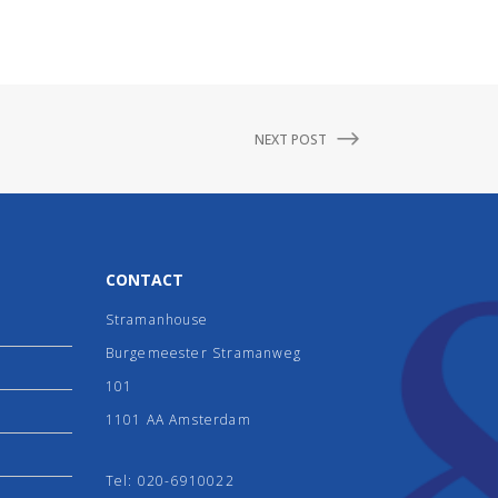
NEXT POST
CONTACT
Stramanhouse
Burgemeester Stramanweg
101
1101 AA Amsterdam
Tel:
020-6910022