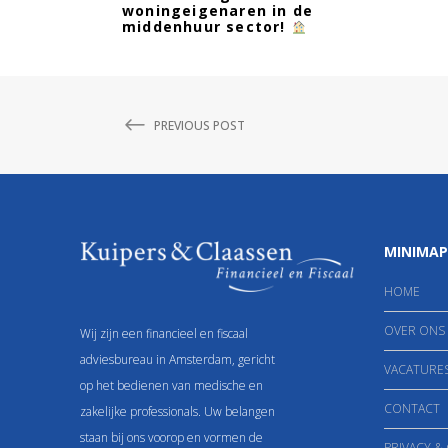
woningeigenaren in de
middenhuur sector!
PREVIOUS POST
MINIMAP
HOME
OVER ONS
Wij zijn een financieel en fiscaal
adviesbureau in Amsterdam, gericht
VACATURE
op het bedienen van medische en
CONTACT
zakelijke professionals. Uw belangen
staan bij ons voorop en vormen de
PRIVACY &