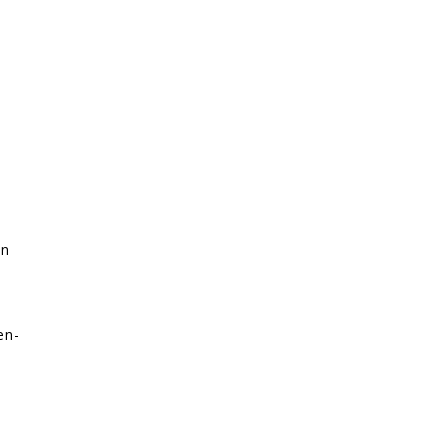
n
en
en-