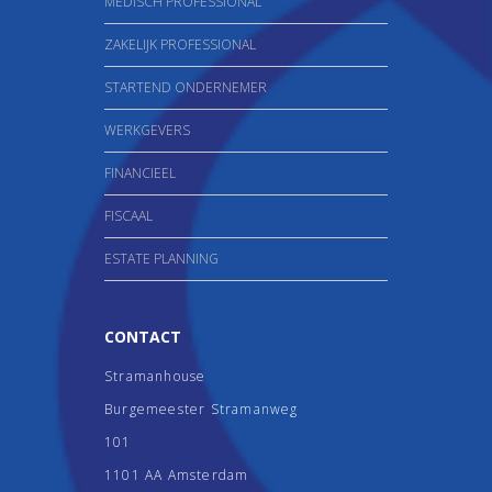
MEDISCH PROFESSIONAL
ZAKELIJK PROFESSIONAL
STARTEND ONDERNEMER
WERKGEVERS
FINANCIEEL
FISCAAL
ESTATE PLANNING
CONTACT
Stramanhouse
Burgemeester Stramanweg
101
1101 AA Amsterdam