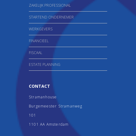
ZAKELIJK PROFESSIONAL
STARTEND ONDERNEMER
WERKGEVERS
FINANCIEEL
FISCAAL
ESTATE PLANNING
CONTACT
Stramanhouse
Burgemeester Stramanweg
101
1101 AA Amsterdam