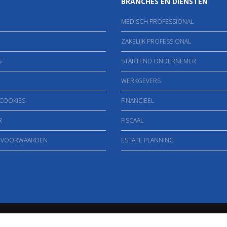
BRANCHES EN DIENSTEN
MEDISCH PROFESSIONAL
ZAKELIJK PROFESSIONAL
S
STARTEND ONDERNEMER
WERKGEVERS
 COOKIES
FINANCIEEL
R
FISCAAL
 VOORWAARDEN
ESTATE PLANNING
Copyright 2026, Kuipers & Claassen. All rights reserved