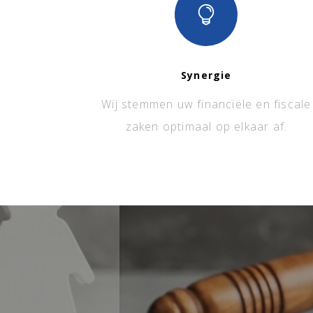
Synergie
Wij stemmen uw financiële en fiscale
zaken optimaal op elkaar af.