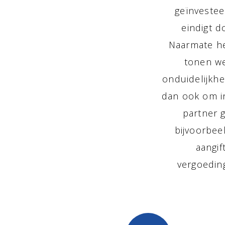
geïnvestee
eindigt d
Naarmate he
tonen we
onduidelijkhe
dan ook om i
partner g
bijvoorbee
aangi
vergoedin