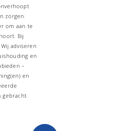
 onverhoopt
en zorgen.
er om aan te
oort. Bij
 Wij adviseren
uishouding en
anbieden –
ning(en) en
eëerde
 gebracht.