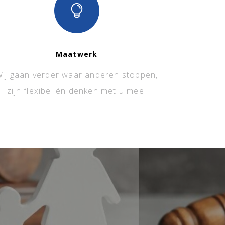
Maatwerk
ij gaan verder waar anderen stoppen,
zijn flexibel én denken met u mee.