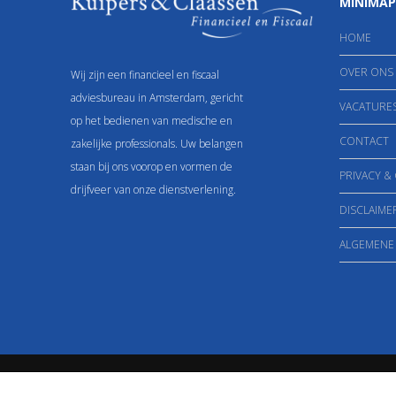
MINIMAP
HOME
OVER ONS
Wij zijn een financieel en fiscaal
adviesbureau in Amsterdam, gericht
VACATURE
op het bedienen van medische en
CONTACT
zakelijke professionals. Uw belangen
staan bij ons voorop en vormen de
PRIVACY &
drijfveer van onze dienstverlening.
DISCLAIME
ALGEMENE