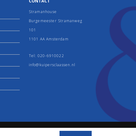
CONTACT
Stramanhouse
Burgemeester Stramanweg
101
1101 AA Amsterdam
Tel:
020-6910022
info@kuipersclaassen.nl