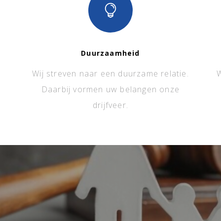
Duurzaamheid
Wij streven naar een duurzame relatie.
W
Daarbij vormen uw belangen onze
drijfveer.