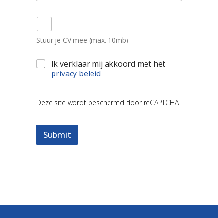
t
s
*
*
Stuur je CV mee (max. 10mb)
A
Ik verklaar mij akkoord met het
k
privacy beleid
k
L
o
a
o
Deze site wordt beschermd door reCAPTCHA
y
r
-
d
o
*
Submit
u
t
L
a
y
-
o
u
t